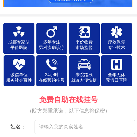
成都专家型
多年专注
平价收费
疗效保障
平价医院
男科疾病诊疗
市场监督
专业技术
诚信单位
24小时
来院路线
全年无休
服务社会百姓
在线预约挂号
就诊方便快捷
无假日医院
免费自助在线挂号
（院方郑重承诺，以下信息将保密）
姓名：