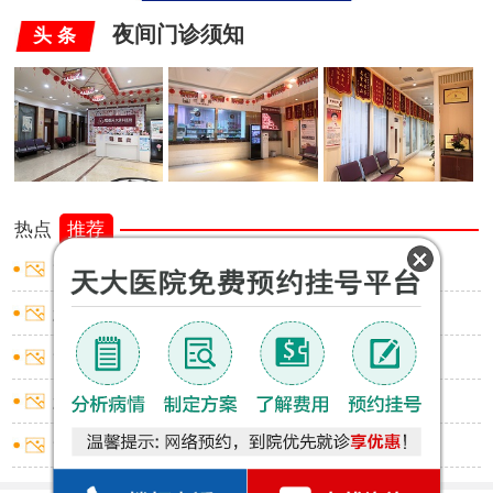
夜间门诊须知
头 条
热点
推荐
龟头炎会流脓吗
怎么去除包皮垢
龟头炎会不会流脓
怎么确认包皮过长
龟头炎什么表现