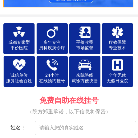
成都专家型
多年专注
平价收费
疗效保障
平价医院
男科疾病诊疗
市场监督
专业技术
诚信单位
24小时
来院路线
全年无休
服务社会百姓
在线预约挂号
就诊方便快捷
无假日医院
免费自助在线挂号
（院方郑重承诺，以下信息将保密）
姓名：