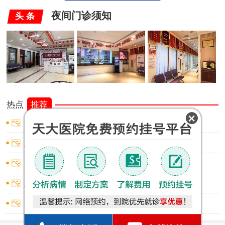
夜间门诊须知
头 条
热点
推荐
龟头炎会流脓吗
怎么去除包皮垢
龟头炎会不会流脓
怎么确认包皮过长
龟头炎什么表现