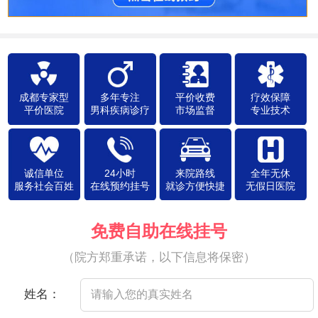
成都专家型
多年专注
平价收费
疗效保障
平价医院
男科疾病诊疗
市场监督
专业技术
诚信单位
24小时
来院路线
全年无休
服务社会百姓
在线预约挂号
就诊方便快捷
无假日医院
免费自助在线挂号
（院方郑重承诺，以下信息将保密）
姓名：