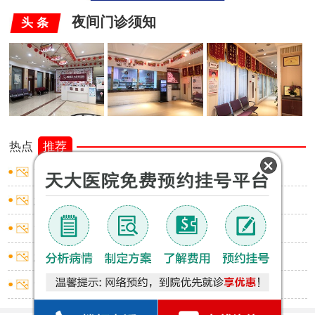
夜间门诊须知
头 条
热点
推荐
龟头炎会流脓吗
怎么去除包皮垢
龟头炎会不会流脓
怎么确认包皮过长
龟头炎什么表现