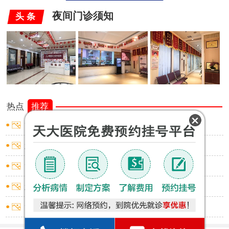
夜间门诊须知
头 条
热点
推荐
龟头炎会流脓吗
怎么去除包皮垢
龟头炎会不会流脓
怎么确认包皮过长
龟头炎什么表现