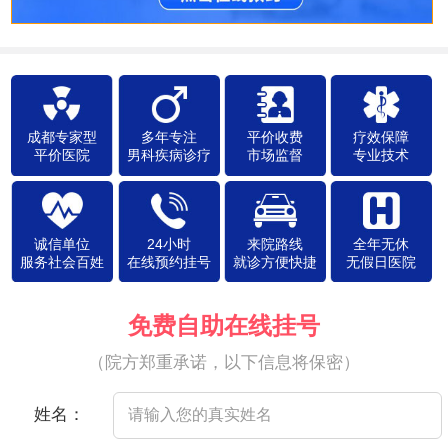
成都专家型
多年专注
平价收费
疗效保障
平价医院
男科疾病诊疗
市场监督
专业技术
诚信单位
24小时
来院路线
全年无休
服务社会百姓
在线预约挂号
就诊方便快捷
无假日医院
免费自助在线挂号
（院方郑重承诺，以下信息将保密）
姓名：