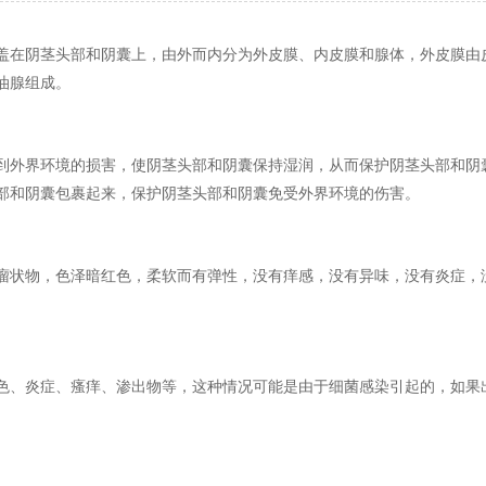
盖在阴茎头部和阴囊上，由外而内分为外皮膜、内皮膜和腺体，外皮膜由
油腺组成。
到外界环境的损害，使阴茎头部和阴囊保持湿润，从而保护阴茎头部和阴
部和阴囊包裹起来，保护阴茎头部和阴囊免受外界环境的伤害。
瘤状物，色泽暗红色，柔软而有弹性，没有痒感，没有异味，没有炎症，
色、炎症、瘙痒、渗出物等，这种情况可能是由于细菌感染引起的，如果